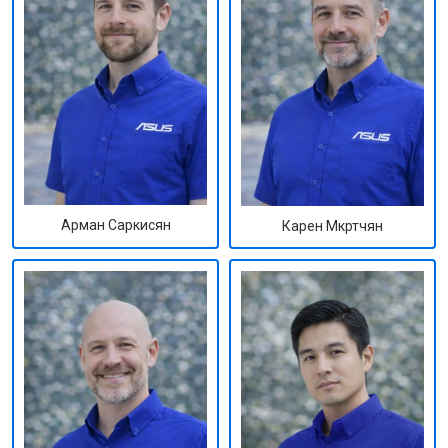
Арман Саркисян
Карен Мкртчян