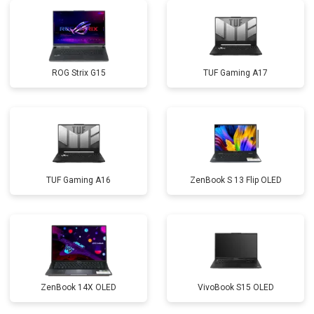
Замена Wi-Fi
от 2200 ₽
Заказать
Ремонт цепи питания
от 3500 ₽
Заказать
ROG Strix G15
TUF Gaming A17
Замена USB порта
от 2200 ₽
Заказать
Замена звуковой карты
от 1700 ₽
Заказать
Замена кулера
от 2600 ₽
Заказать
Замена микрофона
от 2600 ₽
Заказать
TUF Gaming A16
ZenBook S 13 Flip OLED
Замена оперативной памяти
от 1100 ₽
Заказать
Прошивка BIOS
от 1500 ₽
Заказать
Замена северного моста
от 3500 ₽
Заказать
Ремонт петель
от 3990 ₽
Заказать
ZenBook 14X OLED
VivoBook S15 OLED