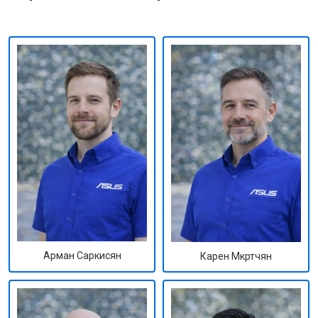
Арман Саркисян
Карен Мкртчян