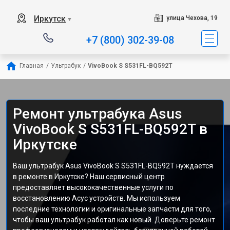
Иркутск
улица Чехова, 19
▼
+7 (800) 302-39-08
Главная
/
Ультрабук
/
VivoBook S S531FL-BQ592T
Ремонт ультрабука Asus
VivoBook S S531FL-BQ592T в
Иркутске
Ваш ультрабук Asus VivoBook S S531FL-BQ592T нуждается
в ремонте в Иркутске? Наш сервисный центр
предоставляет высококачественные услуги по
восстановлению Асус устройств. Мы используем
последние технологии и оригинальные запчасти для того,
чтобы ваш ультрабук работал как новый. Доверьте ремонт