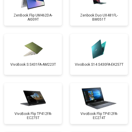
ZenBook Flip UM462DA-
Zenbook Duo UX481FL-
AI009T
BM051T
VivoBook S S431FA-AM223T
VivoBook S14 S430FA-EK257T
VivoBook Flip TP412FA-
VivoBook Flip TP412FA-
EC275T
EC274T