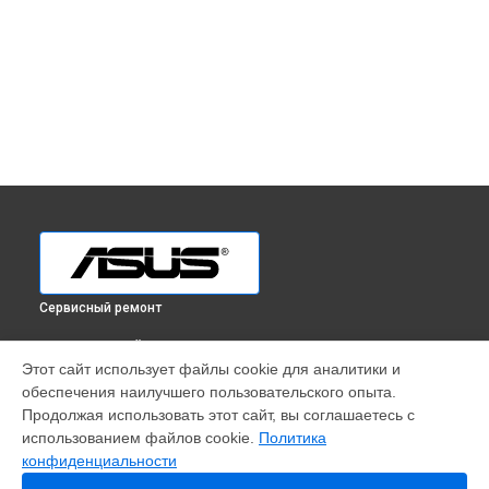
Сервисный ремонт
ВЫБЕРИ СВОЙ ГОРОД
Этот сайт использует файлы cookie для аналитики и
Ремонт ультрабука VivoBook S S531FL-BQ592T Asus в
обеспечения наилучшего пользовательского опыта.
Краснодаре
Продолжая использовать этот сайт, вы соглашаетесь с
Ремонт ультрабука VivoBook S S531FL-BQ592T Asus в
использованием файлов cookie.
Политика
Ростове-на-Дону
конфиденциальности
Ремонт ультрабука VivoBook S S531FL-BQ592T Asus в