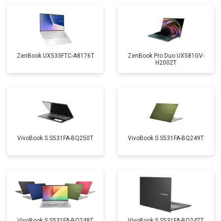
Замена жесткого диска HDD/SSD
от 1450 ₽
Заказать
ZenBook UX533FTC-A8176T
ZenBook Pro Duo UX581GV-
H2002T
VivoBook S S531FA-BQ250T
VivoBook S S531FA-BQ249T
VivoBook S S531FA-BQ248T
VivoBook S S531FA-BQ247T