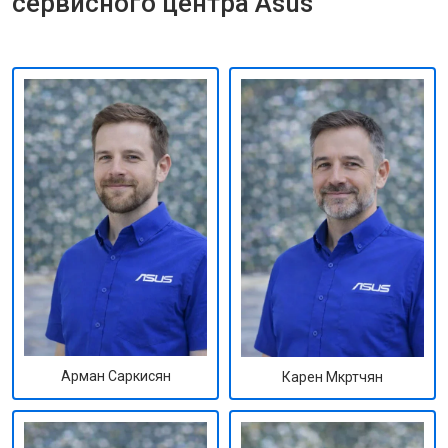
сервисного центра Asus
Арман Саркисян
Карен Мкртчян