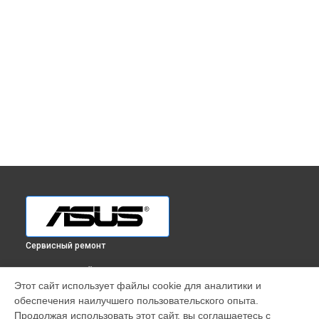
Сервисный ремонт
ВЫБЕРИ СВОЙ ГОРОД
Этот сайт использует файлы cookie для аналитики и
Ремонт наушников Asus в
Краснодаре
обеспечения наилучшего пользовательского опыта.
Ремонт наушников Asus в
Ростове-на-Дону
Продолжая использовать этот сайт, вы соглашаетесь с